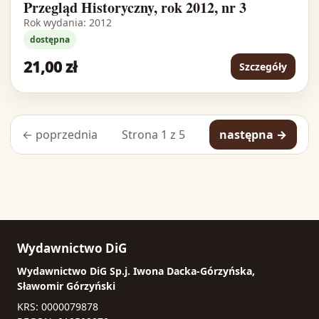
Przegląd Historyczny, rok 2012, nr 3
Rok wydania: 2012
dostępna
21,00 zł
Szczegóły
← poprzednia
Strona 1 z 5
następna →
Wydawnictwo DiG
Wydawnictwo DiG Sp.j. Iwona Dacka-Górzyńska,
Sławomir Górzyński
KRS: 0000079878