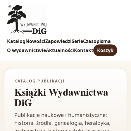
Katalog
Nowości
Zapowiedzi
Serie
Czasopisma
O wydawnictwie
Aktualności
Kontakt
Koszyk
KATALOG PUBLIKACJI
Książki Wydawnictwa
DiG
Publikacje naukowe i humanistyczne:
historia, źródła, genealogia, heraldyka,
archiwistyka, historia sztuki, literatura,