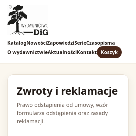
Katalog
Nowości
Zapowiedzi
Serie
Czasopisma
O wydawnictwie
Aktualności
Kontakt
Koszyk
Zwroty i reklamacje
Prawo odstąpienia od umowy, wzór
formularza odstąpienia oraz zasady
reklamacji.