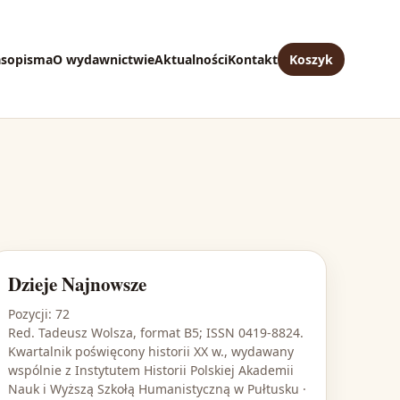
asopisma
O wydawnictwie
Aktualności
Kontakt
Koszyk
Dzieje Najnowsze
Pozycji: 72
Red. Tadeusz Wolsza, format B5; ISSN 0419-8824.
Kwartalnik poświęcony historii XX w., wydawany
wspólnie z Instytutem Historii Polskiej Akademii
Nauk i Wyższą Szkołą Humanistyczną w Pułtusku ·