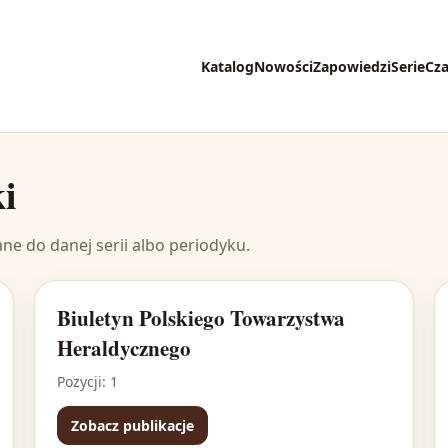
Katalog
Nowości
Zapowiedzi
Serie
Cz
i
ane do danej serii albo periodyku.
Biuletyn Polskiego Towarzystwa
Heraldycznego
Pozycji: 1
Zobacz publikacje