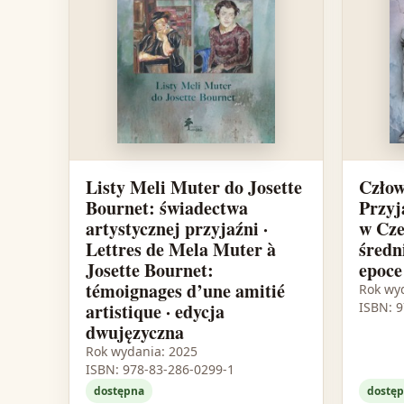
Listy Meli Muter do Josette
Człow
Bournet: świadectwa
Przyj
artystycznej przyjaźni ·
w Cze
Lettres de Mela Muter à
średn
Josette Bournet:
epoce
témoignages d’une amitié
Rok wy
artistique · edycja
ISBN: 
dwujęzyczna
Rok wydania: 2025
ISBN: 978-83-286-0299-1
dostępna
dostę