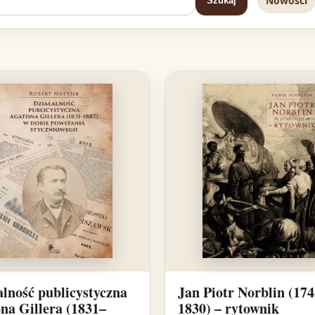
Nowości
Szukaj
alność publicystyczna
Jan Piotr Norblin (17
na Gillera (1831–
1830) – rytownik