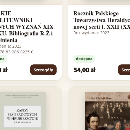
SKIE
Rocznik Polskiego
LITEWNIKI
Towarzystwa Heraldy
NYCH WYZNAŃ XIX
nowej serii t. XXII (X
. Bibliografia R-Ż i
Rok wydania: 2023
łnienia
dania: 2023
978-83-286-0225-0
pna
dostępna
 zł
54,00 zł
Szczegóły
Szc