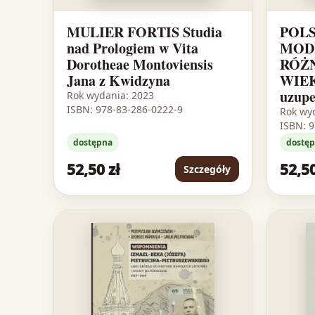
MULIER FORTIS Studia
POL
nad Prologiem w Vita
MOD
Dorotheae Montoviensis
RÓŻ
Jana z Kwidzyna
WIEKU
uzupe
Rok wydania: 2023
ISBN: 978-83-286-0222-9
Rok wy
ISBN: 
dostępna
dostę
52,50 zł
52,50
Szczegóły