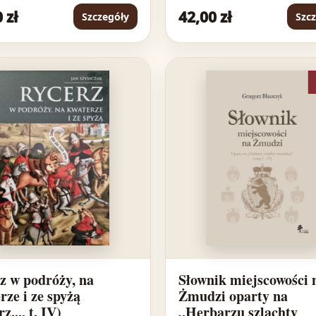
 zł
42,00 zł
Szczegóły
Szc
z w podróży, na
Słownik miejscowości 
rze i ze spyżą
Żmudzi oparty na
z..., t. IV)
„Herbarzu szlachty