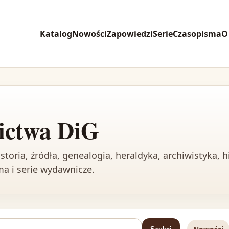
Katalog
Nowości
Zapowiedzi
Serie
Czasopisma
O
ictwa DiG
toria, źródła, genealogia, heraldyka, archiwistyka, h
sma i serie wydawnicze.