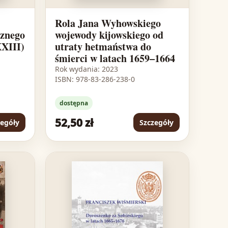
Rola Jana Wyhowskiego
cznego
wojewody kijowskiego od
XXIII)
utraty hetmaństwa do
śmierci w latach 1659–1664
Rok wydania: 2023
ISBN: 978-83-286-238-0
dostępna
52,50 zł
zegóły
Szczegóły