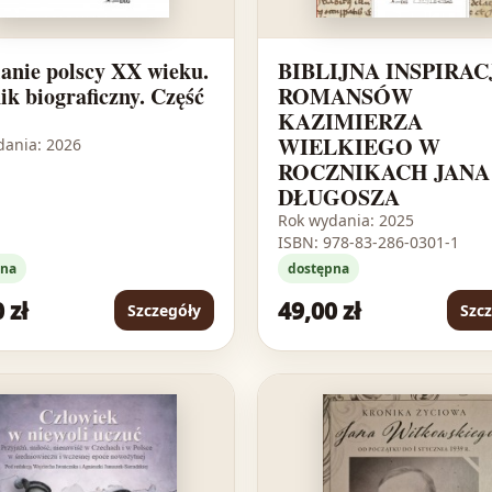
anie polscy XX wieku.
BIBLIJNA INSPIRAC
ik biograficzny. Część
ROMANSÓW
KAZIMIERZA
WIELKIEGO W
dania: 2026
ROCZNIKACH JANA
DŁUGOSZA
Rok wydania: 2025
ISBN: 978-83-286-0301-1
pna
dostępna
 zł
49,00 zł
Szczegóły
Szc