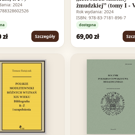
żmudzkiej” (tomy I - 
dania: 2024
9788328602526
Rok wydania: 2024
ISBN: 978-83-7181-896-7
pna
dostępna
 zł
69,00 zł
Szczegóły
Szc