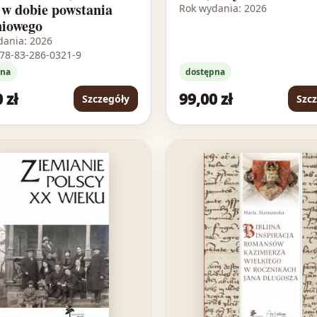
 w dobie powstania
Rok wydania: 2026
niowego
dania: 2026
978-83-286-0321-9
pna
dostępna
 zł
99,00 zł
Szczegóły
Szc