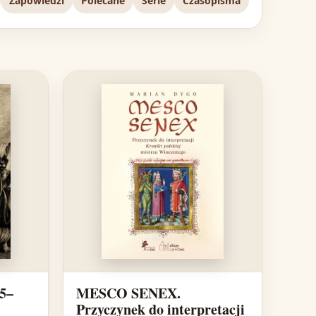
Zapowiedzi
Polecane
Serie
Czasopisma
45–
MESCO SENEX.
Przyczynek do interpretacji