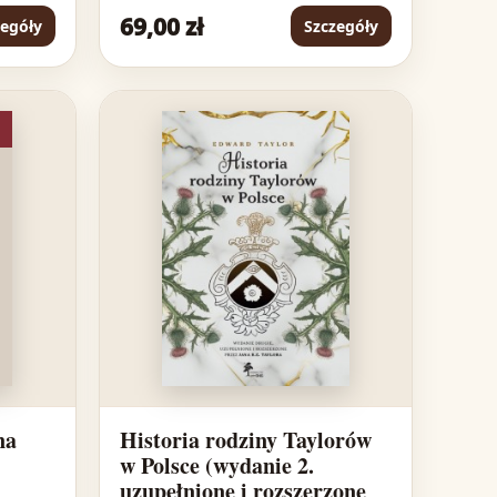
69,00 zł
zegóły
Szczegóły
na
Historia rodziny Taylorów
w Polsce (wydanie 2.
uzupełnione i rozszerzone