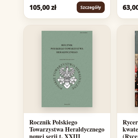
105,00 zł
63,00
Szczegóły
Rocznik Polskiego
Rycer
Towarzystwa Heraldycznego
kwate
nowej serii t. XXIII
(Rycer