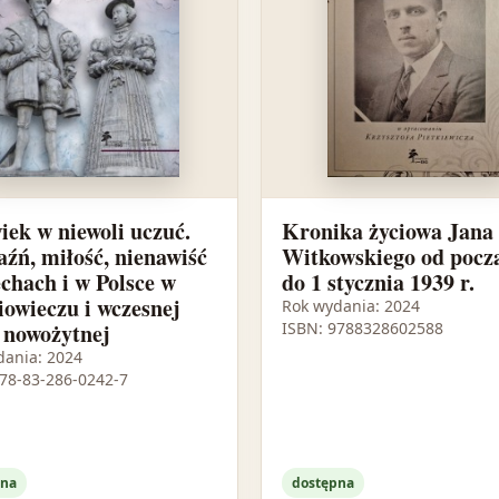
iek w niewoli uczuć.
Kronika życiowa Jana
aźń, miłość, nienawiść
Witkowskiego od pocz
chach i w Polsce w
do 1 stycznia 1939 r.
iowieczu i wczesnej
Rok wydania: 2024
 nowożytnej
ISBN: 9788328602588
dania: 2024
978-83-286-0242-7
pna
dostępna