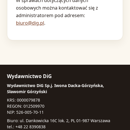
W sprawach dotyczących danych
osobowych można kontaktować się z
administratorem pod adresem:
biuro@dig.pl
.
Wydawnictwo DiG
Wydawnictwo DiG Sp.j. Iwona Dacka-Górzyńska,
Sławomir Górzyński
KRS: 0000079878
REGON: 012509970
NIP: 526-005-70-11
Biuro: ul. Dankowicka 16C lok. 2, PL 01-987 Warszawa
tel.: +48 22 8390838