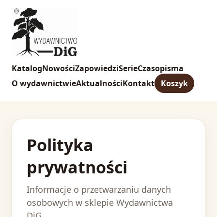
Katalog
Nowości
Zapowiedzi
Serie
Czasopisma
O wydawnictwie
Aktualności
Kontakt
Koszyk
Polityka
prywatności
Informacje o przetwarzaniu danych
osobowych w sklepie Wydawnictwa
DiG.