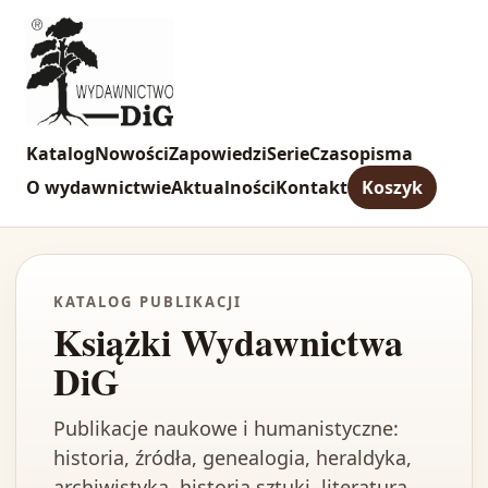
Katalog
Nowości
Zapowiedzi
Serie
Czasopisma
O wydawnictwie
Aktualności
Kontakt
Koszyk
KATALOG PUBLIKACJI
Książki Wydawnictwa
DiG
Publikacje naukowe i humanistyczne:
historia, źródła, genealogia, heraldyka,
archiwistyka, historia sztuki, literatura,