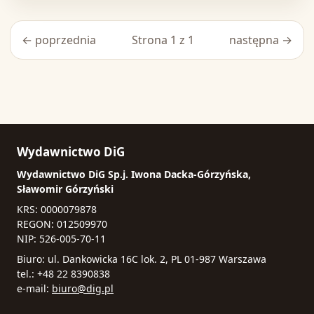
← poprzednia
Strona 1 z 1
następna →
Wydawnictwo DiG
Wydawnictwo DiG Sp.j. Iwona Dacka-Górzyńska,
Sławomir Górzyński
KRS: 0000079878
REGON: 012509970
NIP: 526-005-70-11
Biuro: ul. Dankowicka 16C lok. 2, PL 01-987 Warszawa
tel.: +48 22 8390838
e-mail:
biuro@dig.pl