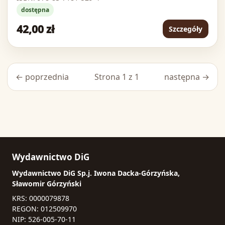
dostępna
42,00 zł
Szczegóły
← poprzednia
Strona 1 z 1
następna →
Wydawnictwo DiG
Wydawnictwo DiG Sp.j. Iwona Dacka-Górzyńska,
Sławomir Górzyński
KRS: 0000079878
REGON: 012509970
NIP: 526-005-70-11