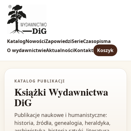
Katalog
Nowości
Zapowiedzi
Serie
Czasopisma
O wydawnictwie
Aktualności
Kontakt
Koszyk
KATALOG PUBLIKACJI
Książki Wydawnictwa
DiG
Publikacje naukowe i humanistyczne:
historia, źródła, genealogia, heraldyka,
archiwistyka, historia sztuki, literatura,