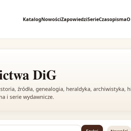
Katalog
Nowości
Zapowiedzi
Serie
Czasopisma
O
ictwa DiG
toria, źródła, genealogia, heraldyka, archiwistyka, h
sma i serie wydawnicze.