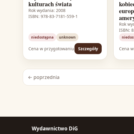
kulturach świata
kobie
europ
Rok wydania: 2008
ISBN: 978-83-7181-559-1
amery
Rok wy
ISBN: 
niedostępna
unknown
niedos
Cena w przygotowaniu
Cena w
Szczegóły
← poprzednia
Wydawnictwo DiG