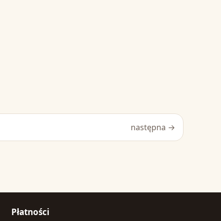
następna →
Płatności