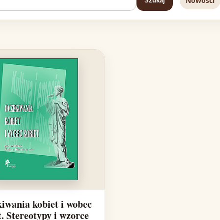
Nowości
Szukaj
iwania kobiet i wobec
t. Stereotypy i wzorce