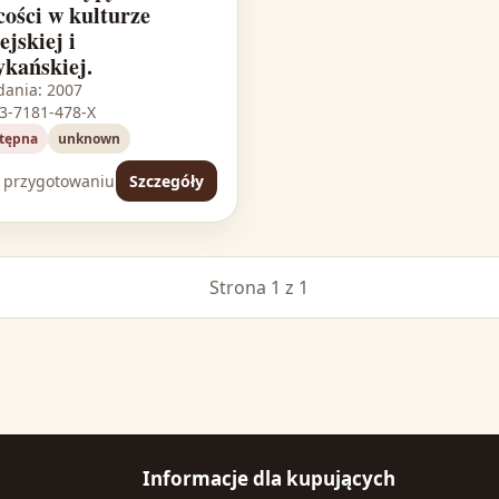
cości w kulturze
ejskiej i
kańskiej.
dania: 2007
83-7181-478-X
tępna
unknown
 przygotowaniu
Szczegóły
Strona 1 z 1
Informacje dla kupujących