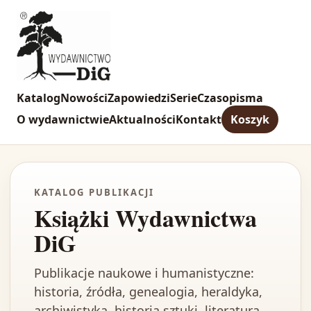
Katalog
Nowości
Zapowiedzi
Serie
Czasopisma
O wydawnictwie
Aktualności
Kontakt
Koszyk
KATALOG PUBLIKACJI
Książki Wydawnictwa
DiG
Publikacje naukowe i humanistyczne:
historia, źródła, genealogia, heraldyka,
archiwistyka, historia sztuki, literatura,