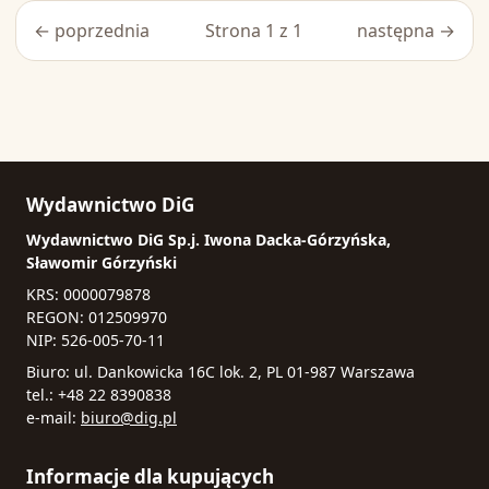
← poprzednia
Strona 1 z 1
następna →
Wydawnictwo DiG
Wydawnictwo DiG Sp.j. Iwona Dacka-Górzyńska,
Sławomir Górzyński
KRS: 0000079878
REGON: 012509970
NIP: 526-005-70-11
Biuro: ul. Dankowicka 16C lok. 2, PL 01-987 Warszawa
tel.: +48 22 8390838
e-mail:
biuro@dig.pl
Informacje dla kupujących