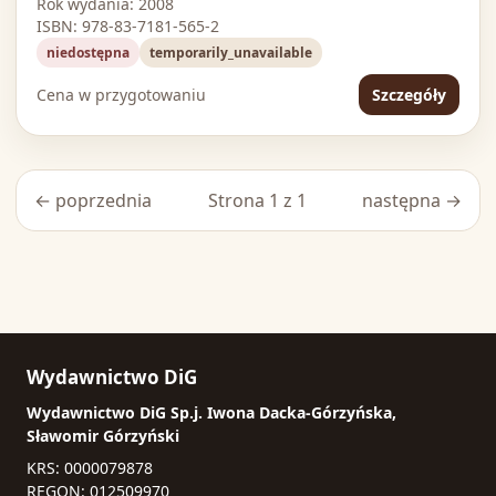
Rok wydania: 2008
ISBN: 978-83-7181-565-2
niedostępna
temporarily_unavailable
Cena w przygotowaniu
Szczegóły
← poprzednia
Strona 1 z 1
następna →
Wydawnictwo DiG
Wydawnictwo DiG Sp.j. Iwona Dacka-Górzyńska,
Sławomir Górzyński
KRS: 0000079878
REGON: 012509970