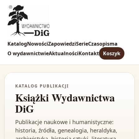
Katalog
Nowości
Zapowiedzi
Serie
Czasopisma
O wydawnictwie
Aktualności
Kontakt
Koszyk
KATALOG PUBLIKACJI
Książki Wydawnictwa
DiG
Publikacje naukowe i humanistyczne:
historia, źródła, genealogia, heraldyka,
archiwistyka, historia sztuki, literatura,