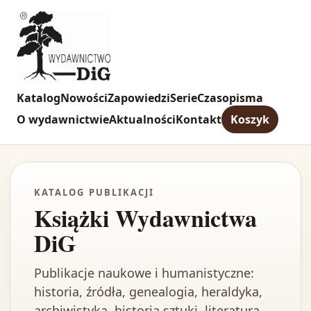
Katalog
Nowości
Zapowiedzi
Serie
Czasopisma
O wydawnictwie
Aktualności
Kontakt
Koszyk
KATALOG PUBLIKACJI
Książki Wydawnictwa
DiG
Publikacje naukowe i humanistyczne:
historia, źródła, genealogia, heraldyka,
archiwistyka, historia sztuki, literatura,