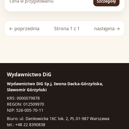
Cena w przygotowaniu
Szczegóły
← poprzednia
Strona 1 z 1
następna →
Wydawnictwo DiG
Wydawnictwo DiG Sp.j. Iwona Dacka-Górzyńska,
Sławomir Górzyński
KRS: 0000079878
REGON: 012509970
NIP: 526-005-70-11
Biuro: ul. Dankowicka 16C lok. 2, PL 01-987 Warszawa
tel.: +48 22 8390838