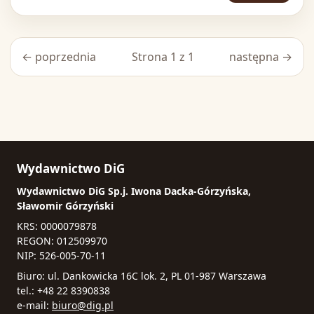
← poprzednia
Strona 1 z 1
następna →
Wydawnictwo DiG
Wydawnictwo DiG Sp.j. Iwona Dacka-Górzyńska,
Sławomir Górzyński
KRS: 0000079878
REGON: 012509970
NIP: 526-005-70-11
Biuro: ul. Dankowicka 16C lok. 2, PL 01-987 Warszawa
tel.: +48 22 8390838
e-mail:
biuro@dig.pl