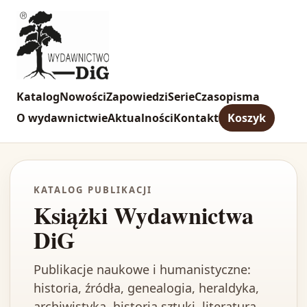
Katalog
Nowości
Zapowiedzi
Serie
Czasopisma
O wydawnictwie
Aktualności
Kontakt
Koszyk
KATALOG PUBLIKACJI
Książki Wydawnictwa
DiG
Publikacje naukowe i humanistyczne:
historia, źródła, genealogia, heraldyka,
archiwistyka, historia sztuki, literatura,