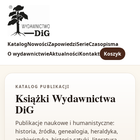
Katalog
Nowości
Zapowiedzi
Serie
Czasopisma
O wydawnictwie
Aktualności
Kontakt
Koszyk
KATALOG PUBLIKACJI
Książki Wydawnictwa
DiG
Publikacje naukowe i humanistyczne:
historia, źródła, genealogia, heraldyka,
archiwistyka, historia sztuki, literatura,