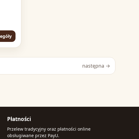
zegóły
następna →
Płatności
Przelew tradycyjny oraz płatności online
obsługiwane przez PayU.