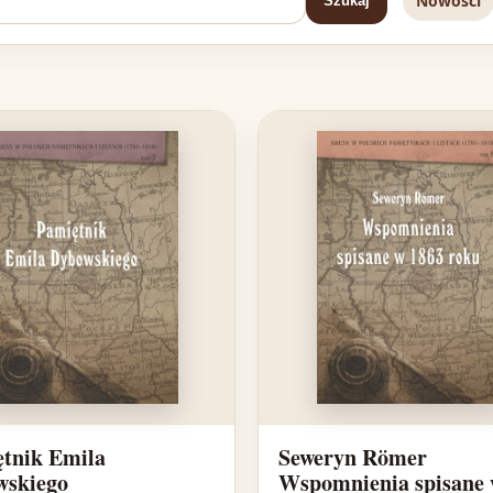
Nowości
Szukaj
tnik Emila
Seweryn Römer
wskiego
Wspomnienia spisane