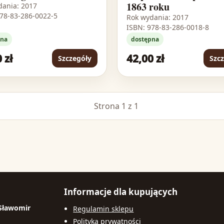
1863 roku
dania: 2017
978-83-286-0022-5
Rok wydania: 2017
ISBN: 978-83-286-0018-8
pna
dostępna
 zł
42,00 zł
Szczegóły
Szc
Strona 1 z 1
Informacje dla kupujących
 Sławomir
Regulamin sklepu
Polityka prywatności