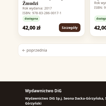
Żmudzi
Rok wy
ISBN: 
Rok wydania: 2017
ISBN: 978-83-286-0017-1
dostępna
dostę
42,00 zł
42,00
Szczegóły
← poprzednia
Wydawnictwo DiG
Wydawnictwo DiG Sp.j. Iwona Dacka-Górzyńska,
Górzyński