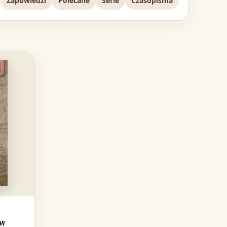
Zapowiedzi
Polecane
Serie
Czasopisma
 w