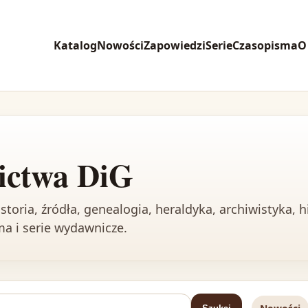
Katalog
Nowości
Zapowiedzi
Serie
Czasopisma
O
ictwa DiG
toria, źródła, genealogia, heraldyka, archiwistyka, h
sma i serie wydawnicze.