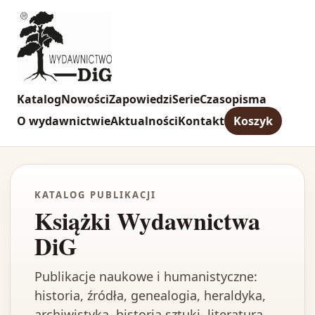
Katalog
Nowości
Zapowiedzi
Serie
Czasopisma
O wydawnictwie
Aktualności
Kontakt
Koszyk
KATALOG PUBLIKACJI
Książki Wydawnictwa
DiG
Publikacje naukowe i humanistyczne:
historia, źródła, genealogia, heraldyka,
archiwistyka, historia sztuki, literatura,