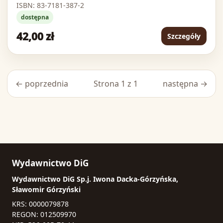
ISBN: 83-7181-387-2
dostępna
42,00 zł
Szczegóły
← poprzednia
Strona 1 z 1
następna →
Wydawnictwo DiG
Wydawnictwo DiG Sp.j. Iwona Dacka-Górzyńska,
Sławomir Górzyński
KRS: 0000079878
REGON: 012509970