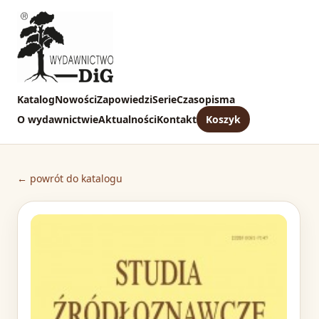
Katalog
Nowości
Zapowiedzi
Serie
Czasopisma
O wydawnictwie
Aktualności
Kontakt
Koszyk
← powrót do katalogu