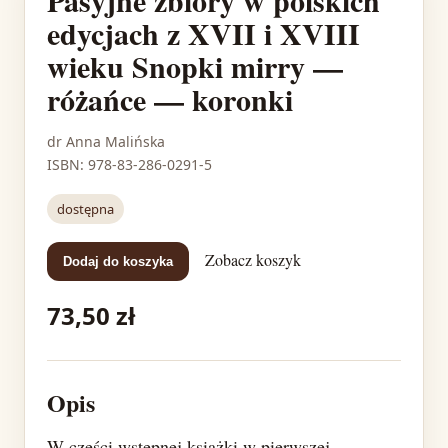
Pasyjne zbiory w polskich
edycjach z XVII i XVIII
wieku Snopki mirry —
różańce — koronki
dr Anna Malińska
ISBN: 978-83-286-0291-5
dostępna
Zobacz koszyk
Dodaj do koszyka
73,50 zł
Opis
W części wstępnej książki w pierwszej