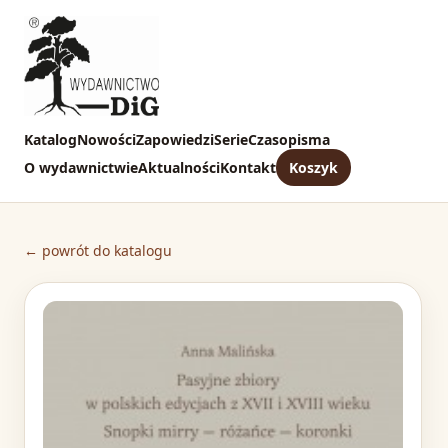
Katalog
Nowości
Zapowiedzi
Serie
Czasopisma
O wydawnictwie
Aktualności
Kontakt
Koszyk
← powrót do katalogu