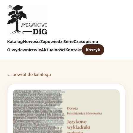
Katalog
Nowości
Zapowiedzi
Serie
Czasopisma
O wydawnictwie
Aktualności
Kontakt
Koszyk
← powrót do katalogu