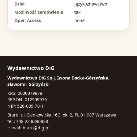
Dział
Językoznawstwo
Możliwość zamówienia
tak
Open Access
none
Wydawnictwo DiG
Wydawnictwo DiG Sp.j. Iwona Dacka-Górzyńska,
Sławomir Górzyński
KRS: 0000079878
REGON: 012509970
NIP: 526-005-70-11
Biuro: ul. Dankowicka 16C lok. 2, PL 01-987 Warszawa
tel.: +48 22 8390838
e-mail:
biuro@dig.pl