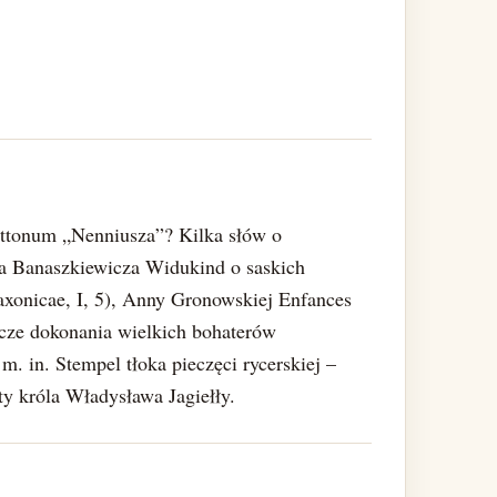
ittonum „Nenniusza”? Kilka słów o
ka Banaszkiewicza Widukind o saskich
axonicae, I, 5), Anny Gronowskiej Enfances
cze dokonania wielkich bohaterów
 m. in. Stempel tłoka pieczęci rycerskiej –
y króla Władysława Jagiełły.