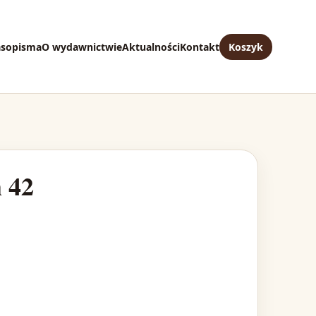
asopisma
O wydawnictwie
Aktualności
Kontakt
Koszyk
 42