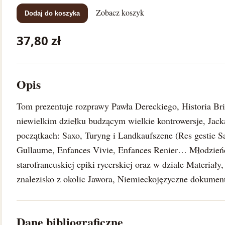
Zobacz koszyk
Dodaj do koszyka
37,80 zł
Opis
Tom prezentuje rozprawy Pawła Dereckiego, Historia Br
niewielkim dziełku budzącym wielkie kontrowersje, Jac
początkach: Saxo, Turyng i Landkaufszene (Res gestie S
Gullaume, Enfances Vivie, Enfances Renier… Młodzień
starofrancuskiej epiki rycerskiej oraz w dziale Materiały,
znalezisko z okolic Jawora, Niemieckojęzyczne dokument
Dane bibliograficzne