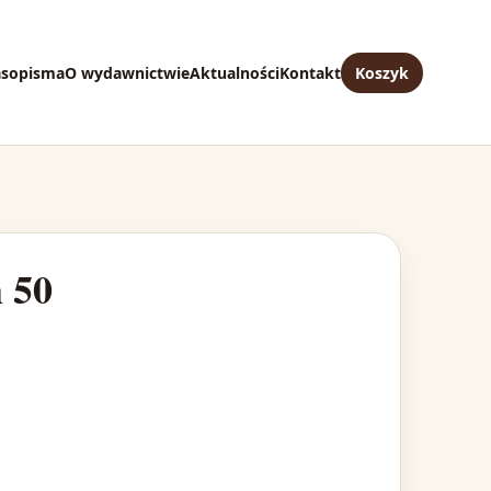
asopisma
O wydawnictwie
Aktualności
Kontakt
Koszyk
 50