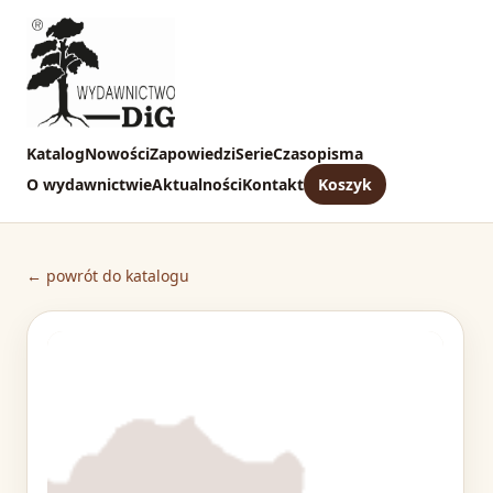
Katalog
Nowości
Zapowiedzi
Serie
Czasopisma
O wydawnictwie
Aktualności
Kontakt
Koszyk
← powrót do katalogu