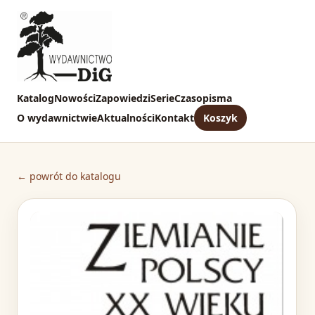
Katalog
Nowości
Zapowiedzi
Serie
Czasopisma
O wydawnictwie
Aktualności
Kontakt
Koszyk
← powrót do katalogu