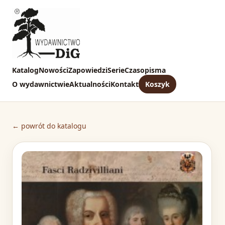
Katalog
Nowości
Zapowiedzi
Serie
Czasopisma
O wydawnictwie
Aktualności
Kontakt
Koszyk
← powrót do katalogu