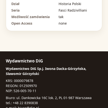
Dział
Historia Polski
Seria
Fasci Radzivilliani
Możliwość zamówienia
tak
Open Access
none
Wydawnictwo DiG
Wydawnictwo DiG Sp.j. Iwona Dacka-Górzyńska,
Sławomir Górzyński
KRS: 0000079878
REGON: 012509970
NIP: 526-005-70-11
Biuro: ul. Dankowicka 16C lok. 2, PL 01-987 Warszawa
tel.: +48 22 8390838
e-mail:
biuro@dig.pl