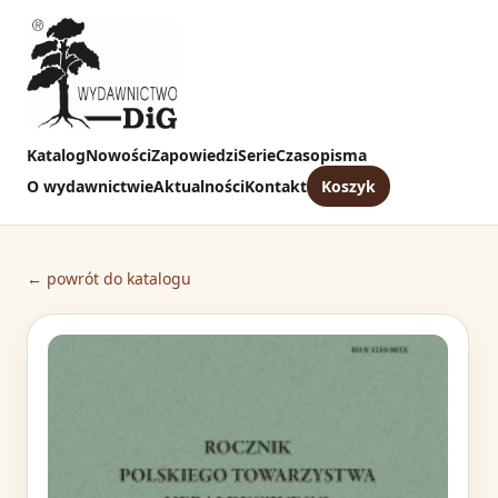
Katalog
Nowości
Zapowiedzi
Serie
Czasopisma
O wydawnictwie
Aktualności
Kontakt
Koszyk
← powrót do katalogu