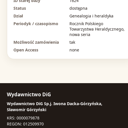
ID starej bazy
1624
Status
dostępna
Dział
Genealogia i heraldyka
Periodyk / czasopismo
Rocznik Polskiego
Towarzystwa Heraldycznego,
nowa seria
Możliwość zamówienia
tak
Open Access
none
Wydawnictwo DiG
Wydawnictwo DiG Sp.j. Iwona Dacka-Górzyńska,
Sławomir Górzyński
KRS: 0000079878
REGON: 012509970