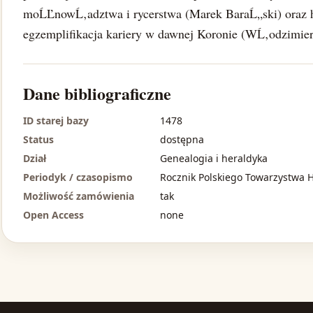
moĹĽnowĹ‚adztwa i rycerstwa (Marek BaraĹ„ski) oraz his
egzemplifikacja kariery w dawnej Koronie (WĹ‚odzimier
Dane bibliograficzne
ID starej bazy
1478
Status
dostępna
Dział
Genealogia i heraldyka
Periodyk / czasopismo
Rocznik Polskiego Towarzystwa 
Możliwość zamówienia
tak
Open Access
none