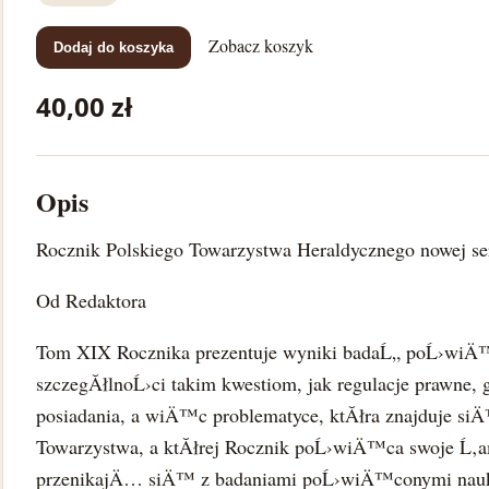
Zobacz koszyk
Dodaj do koszyka
40,00 zł
Opis
Rocznik Polskiego Towarzystwa Heraldycznego nowej s
Od Redaktora
Tom XIX Rocznika prezentuje wyniki badaĹ„ poĹ›wiÄ™c
szczegĂłlnoĹ›ci takim kwestiom, jak regulacje prawne, g
posiadania, a wiÄ™c problematyce, ktĂłra znajduje si
Towarzystwa, a ktĂłrej Rocznik poĹ›wiÄ™ca swoje Ĺ‚am
przenikajÄ… siÄ™ z badaniami poĹ›wiÄ™conymi nauk