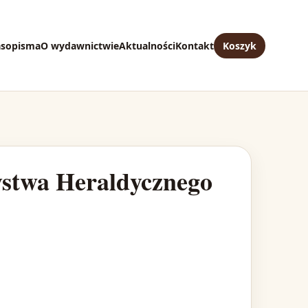
asopisma
O wydawnictwie
Aktualności
Kontakt
Koszyk
ystwa Heraldycznego