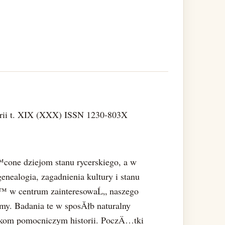
erii t. XIX (XXX) ISSN 1230-803X
one dziejom stanu rycerskiego, a w
enealogia, zagadnienia kultury i stanu
Ä™ w centrum zainteresowaĹ„ naszego
y. Badania te w sposĂłb naturalny
om pomocniczym historii. PoczÄ…tki