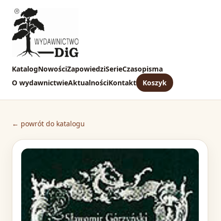
Katalog
Nowości
Zapowiedzi
Serie
Czasopisma
O wydawnictwie
Aktualności
Kontakt
Koszyk
← powrót do katalogu