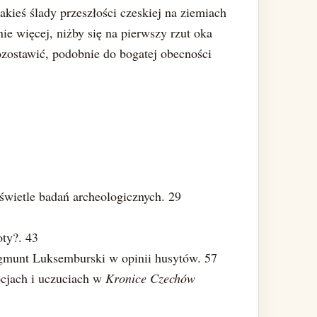
kieś ślady przeszłości czeskiej na ziemiach
nie więcej, niżby się na pierwszy rzut oka
pozostawić, podobnie do bogatej obecności
wietle badań archeologicznych. 29
oty?. 43
munt Luksemburski w opinii husytów. 57
ocjach i uczuciach w
Kronice Czechów