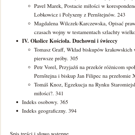
Pavel Marek, Postacie miłości w koresponden
Lobkowicz i Polyxeny z Pernštejnów. 243
Magdalena Wilczek-Karczewska, Opisać praw
czasach wojny w testamentach szlachty wielk
IV. Okolice Kościoła. Duchowni i świeccy
Tomasz Graff, Wkład biskupów krakowskich 
pierwsze próby. 305
Petr Vorel, Przyjaźń na przekór różnicom sp
Pernštejna i biskup Jan Filipec na przełomie
Tomáš Knoz, Egzekucja na Rynku Staromiejsk
miłości?. 341
Indeks osobowy. 365
Indeks geograficzny. 394
Spis treści i słowo wstępne