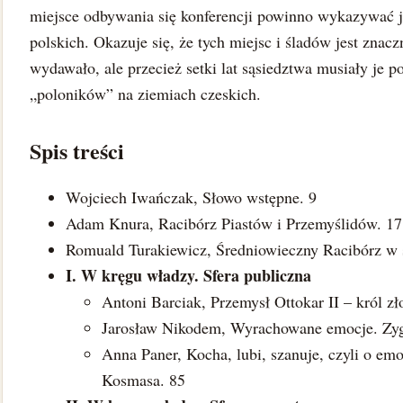
miejsce odbywania się konferencji powinno wykazywać ja
polskich. Okazuje się, że tych miejsc i śladów jest znacz
wydawało, ale przecież setki lat sąsiedztwa musiały je 
„poloników” na ziemiach czeskich.
Spis treści
Wojciech Iwańczak, Słowo wstępne. 9
Adam Knura, Racibórz Piastów i Przemyślidów. 17
Romuald Turakiewicz, Średniowieczny Racibórz w ś
I. W kręgu władzy. Sfera publiczna
Antoni Barciak, Przemysł Ottokar II – król zł
Jarosław Nikodem, Wyrachowane emocje. Zyg
Anna Paner, Kocha, lubi, szanuje, czyli o em
Kosmasa. 85