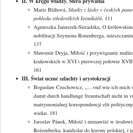
II. W kręgu władzy. Sfera prywatna
Marie Bláhová,
Sňatky z lásky v českých pan
pohledu středověkých kronikářů
. 111
Agnieszka Januszek-Sieradzka, O królewskim 
nobilitacji Szymona Ronenberga, mieszczani
137
Sławomir Dryja, Miłość i przywiązanie małżeń
krakowskich w XVI i pierwszej połowie XVII
161
III. Świat uczuć szlachty i arystokracji
Bogusław Czechowicz, „…vnd wie ich mich wei
damit durch handlunge freuntschaft nicht in 
matrymonialnej korespondencji elit politycz
wieku. 181
Jaroslav Pánek, Miłość i nienawiść w środowi
Rożemberka, kandydat do korony polskiej, i j