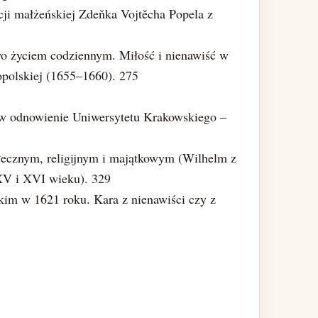
cji małżeńskiej Zdeňka Vojtěcha Popela z
o życiem codziennym. Miłość i nienawiść w
opolskiej (1655–1660). 275
w odnowienie Uniwersytetu Krakowskiego –
ołecznym, religijnym i majątkowym (Wilhelm z
 XV i XVI wieku). 329
im w 1621 roku. Kara z nienawiści czy z