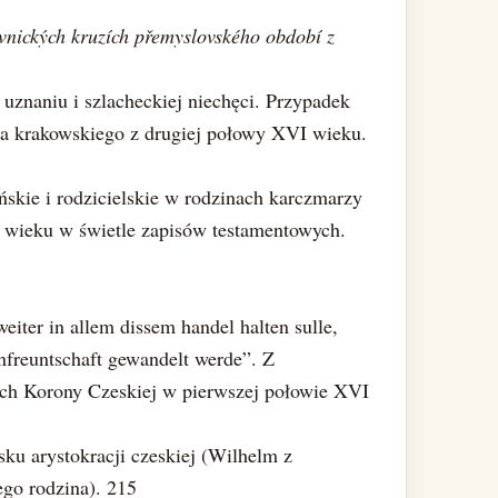
ovnických kruzích přemyslovského období z
uznaniu i szlacheckiej niechęci. Przypadek
na krakowskiego z drugiej połowy XVI wieku.
skie i rodzicielskie w rodzinach karczmarzy
 wieku w świetle zapisów testamentowych.
ter in allem dissem handel halten sulle,
vnfreuntschaft gewandelt werde”. Z
nych Korony Czeskiej w pierwszej połowie XVI
sku arystokracji czeskiej (Wilhelm z
ego rodzina). 215