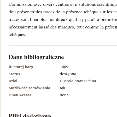
Commission avec divers centres et institutions scientifi
doit présenter des traces de la présence tchèque sur les te
traces sont bien plus nombreux qu'il n'y paraît à première
nécessairement laissé des marques, tout comme la présenc
tchèques.
Dane bibliograficzne
ID starej bazy
1609
Status
dostępna
Dział
Historia powszechna
Możliwość zamówienia
tak
Open Access
none
Pliki dodatkowe