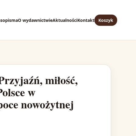
asopisma
O wydawnictwie
Aktualności
Kontakt
Koszyk
Przyjaźń, miłość,
Polsce w
epoce nowożytnej