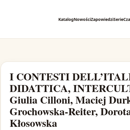
Katalog
Nowości
Zapowiedzi
Serie
Cz
I CONTESTI DELL’ITAL
DIDATTICA, INTERCULT
Giulia Cilloni, Maciej Dur
Grochowska-Reiter, Dorot
Kłosowska