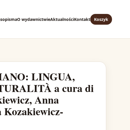
asopisma
O wydawnictwie
Aktualności
Kontakt
Koszyk
IANO: LINGUA,
URALITÀ a cura di
kiewicz, Anna
a Kozakiewicz-