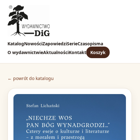
Katalog
Nowości
Zapowiedzi
Serie
Czasopisma
O wydawnictwie
Aktualności
Kontakt
Koszyk
← powrót do katalogu