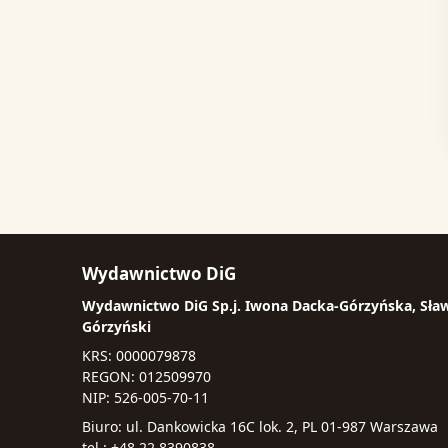
Wydawnictwo DiG
Wydawnictwo DiG Sp.j. Iwona Dacka-Górzyńska, Sła
Górzyński
KRS: 0000079878
REGON: 012509970
NIP: 526-005-70-11
Biuro: ul. Dankowicka 16C lok. 2, PL 01-987 Warszawa
tel.: +48 22 8390838