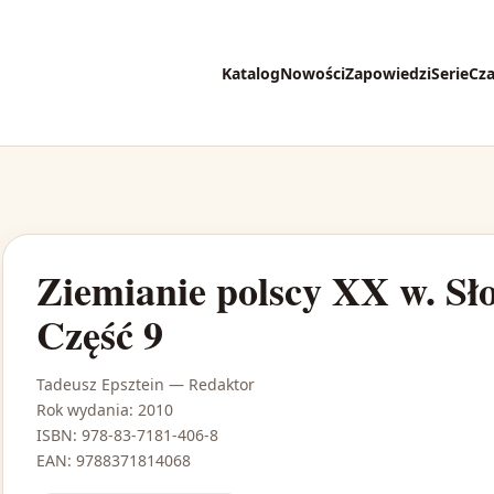
Katalog
Nowości
Zapowiedzi
Serie
Cz
Ziemianie polscy XX w. Sło
Część 9
Tadeusz Epsztein
— Redaktor
Rok wydania: 2010
ISBN: 978-83-7181-406-8
EAN: 9788371814068