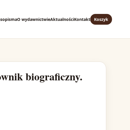
asopisma
O wydawnictwie
Aktualności
Kontakt
Koszyk
wnik biograficzny.