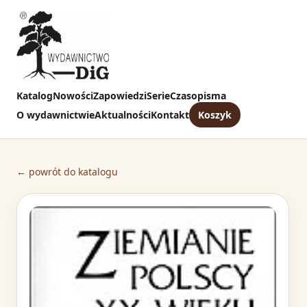
Katalog
Nowości
Zapowiedzi
Serie
Czasopisma
O wydawnictwie
Aktualności
Kontakt
Koszyk
← powrót do katalogu