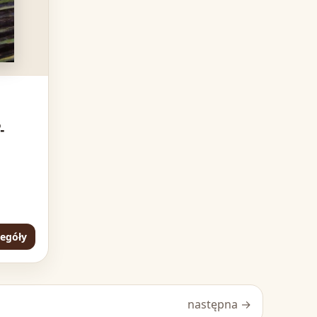
-
zegóły
następna →