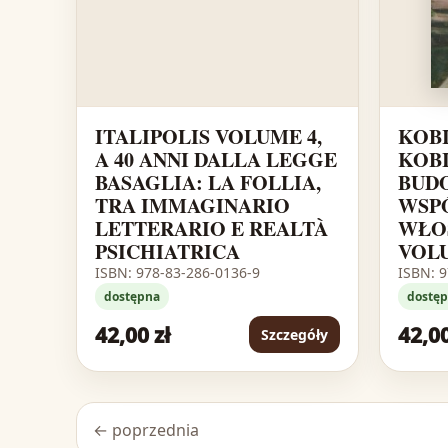
ITALIPOLIS VOLUME 4,
KOBI
A 40 ANNI DALLA LEGGE
KOBI
BASAGLIA: LA FOLLIA,
BUD
TRA IMMAGINARIO
WSP
LETTERARIO E REALTÀ
WŁOS
PSICHIATRICA
VOL
ISBN: 978-83-286-0136-9
ISBN: 
dostępna
dostę
42,00 zł
42,00
Szczegóły
← poprzednia