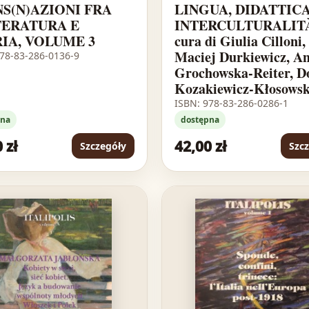
S(N)AZIONI FRA
LINGUA, DIDATTICA
TERATURA E
INTERCULTURALITÀ
IA, VOLUME 3
cura di Giulia Cilloni,
Maciej Durkiewicz, A
978-83-286-0136-9
Grochowska-Reiter, D
Kozakiewicz-Kłosows
ISBN: 978-83-286-0286-1
pna
dostępna
 zł
42,00 zł
Szczegóły
Szc