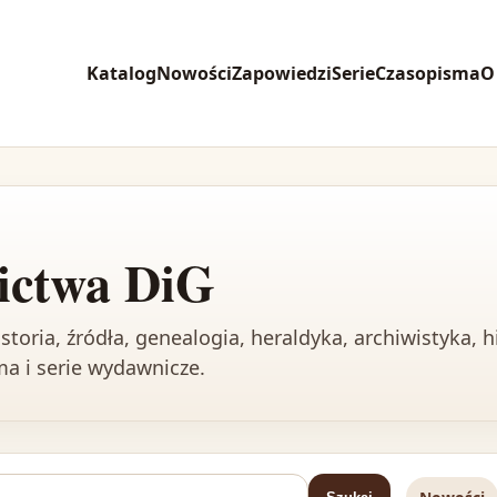
Katalog
Nowości
Zapowiedzi
Serie
Czasopisma
O
ictwa DiG
toria, źródła, genealogia, heraldyka, archiwistyka, h
sma i serie wydawnicze.