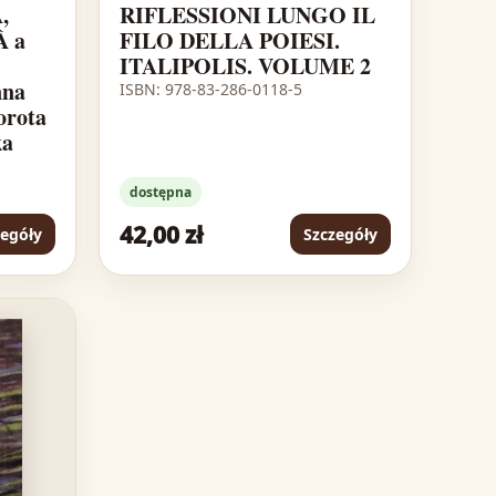
,
RIFLESSIONI LUNGO IL
 a
FILO DELLA POIESI.
ITALIPOLIS. VOLUME 2
nna
ISBN: 978-83-286-0118-5
orota
ka
dostępna
42,00 zł
zegóły
Szczegóły