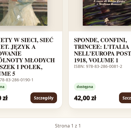
ETY W SIECI, SIEĆ
SPONDE, CONFINI,
ET. JĘZYK A
TRINCEE: L’ITALIA
OWANIE
NELL’EUROPA POST
ÓLNOTY MŁODYCH
1918, VOLUME 1
ZEK I POLEK,
ISBN: 978-83-286-0081-2
UME 5
978-83-286-0190-1
pna
dostępna
 zł
42,00 zł
Szczegóły
Szc
Strona 1 z 1