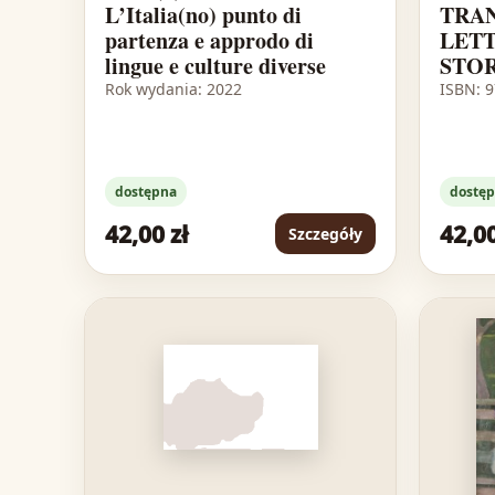
L’Italia(no) punto di
TRAN
partenza e approdo di
LET
lingue e culture diverse
STOR
Rok wydania: 2022
ISBN: 
dostępna
dostę
42,00 zł
42,00
Szczegóły