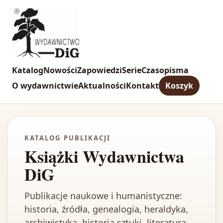
Katalog
Nowości
Zapowiedzi
Serie
Czasopisma
O wydawnictwie
Aktualności
Kontakt
Koszyk
KATALOG PUBLIKACJI
Książki Wydawnictwa
DiG
Publikacje naukowe i humanistyczne:
historia, źródła, genealogia, heraldyka,
archiwistyka, historia sztuki, literatura,