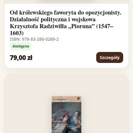
Od królewskiego faworyta do opozycjonisty.
Działalność polityczna i wojskowa
Krzysztofa Radziwiłła „Pioruna” (1547–
1603)
ISBN: 978-83-286-0289-2
dostępna
79,00 zł
Szczegóły