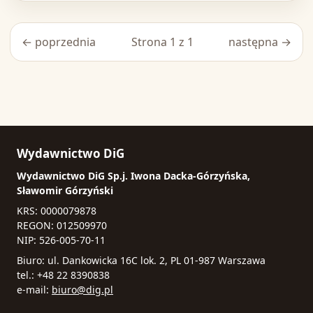
← poprzednia
Strona 1 z 1
następna →
Wydawnictwo DiG
Wydawnictwo DiG Sp.j. Iwona Dacka-Górzyńska,
Sławomir Górzyński
KRS: 0000079878
REGON: 012509970
NIP: 526-005-70-11
Biuro: ul. Dankowicka 16C lok. 2, PL 01-987 Warszawa
tel.: +48 22 8390838
e-mail:
biuro@dig.pl