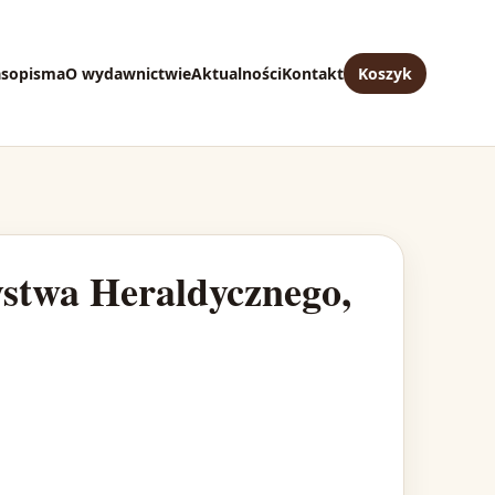
asopisma
O wydawnictwie
Aktualności
Kontakt
Koszyk
ystwa Heraldycznego,