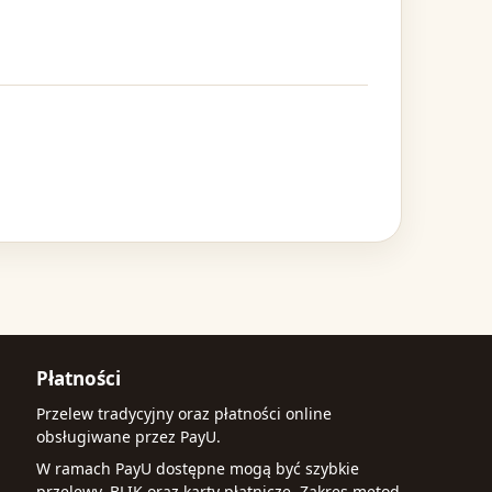
Płatności
Przelew tradycyjny oraz płatności online
obsługiwane przez PayU.
W ramach PayU dostępne mogą być szybkie
przelewy, BLIK oraz karty płatnicze. Zakres metod