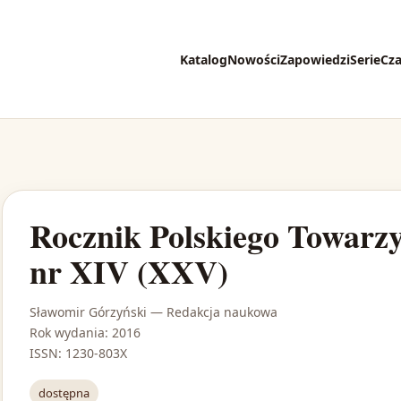
Katalog
Nowości
Zapowiedzi
Serie
Cz
Rocznik Polskiego Towarz
nr XIV (XXV)
Sławomir Górzyński
— Redakcja naukowa
Rok wydania: 2016
ISSN: 1230-803X
dostępna