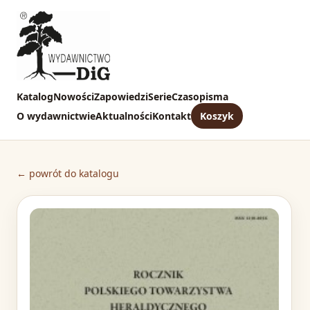
Katalog
Nowości
Zapowiedzi
Serie
Czasopisma
O wydawnictwie
Aktualności
Kontakt
Koszyk
← powrót do katalogu