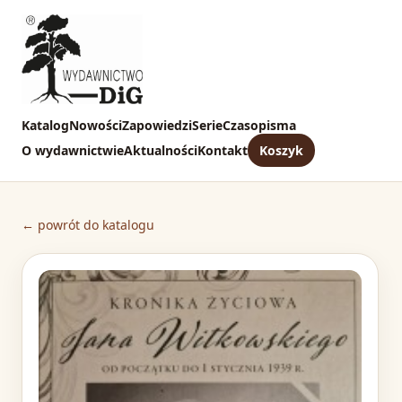
Katalog
Nowości
Zapowiedzi
Serie
Czasopisma
O wydawnictwie
Aktualności
Kontakt
Koszyk
← powrót do katalogu