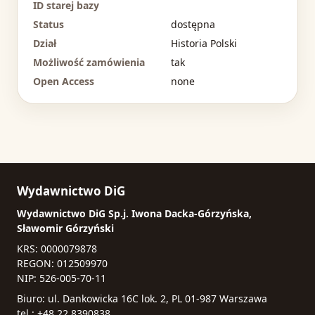
ID starej bazy
Status
dostępna
Dział
Historia Polski
Możliwość zamówienia
tak
Open Access
none
Wydawnictwo DiG
Wydawnictwo DiG Sp.j. Iwona Dacka-Górzyńska,
Sławomir Górzyński
KRS: 0000079878
REGON: 012509970
NIP: 526-005-70-11
Biuro: ul. Dankowicka 16C lok. 2, PL 01-987 Warszawa
tel.: +48 22 8390838