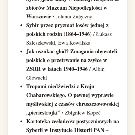
zbiorów Muzeum Niepodległości w
Warszawie
/ Jolanta Załęczny
Sybir przez pryzmat losów jednej z
polskich rodzin (1864–1946)
/ Łukasz
Szleszkowski, Ewa Kowalska
Jak oszukać głód? Zmagania obywateli
polskich o przetrwanie na zsyłce w
ZSRR w latach 1940–1946
/ Albin
Głowacki
Tropami niedźwiedzi z Kraju
Chabarowskiego. O pewnej wyprawie
myśliwskiej z czasów chruszczowowskiej
„pieriestrojki”
/ Zbigniew Kopeć
Kartoteka zesłańców postyczniowych na
Syberii w Instytucie Historii PAN –