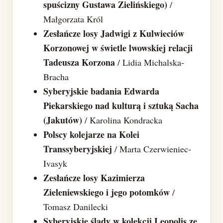
spuścizny Gustawa Zielińskiego)
/
Małgorzata Król
Zesłańcze losy Jadwigi z Kulwieciów
Korzonowej w świetle lwowskiej relacji
Tadeusza Korzona
/ Lidia Michalska-
Bracha
Syberyjskie badania Edwarda
Piekarskiego nad kulturą i sztuką Sacha
(Jakutów)
/ Karolina Kondracka
Polscy kolejarze na Kolei
Transsyberyjskiej
/ Marta Czerwieniec-
Ivasyk
Zesłańcze losy Kazimierza
Zieleniewskiego i jego potomków
/
Tomasz Danilecki
Syberyjskie ślady w kolekcji Leopolis ze