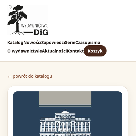
Katalog
Nowości
Zapowiedzi
Serie
Czasopisma
O wydawnictwie
Aktualności
Kontakt
Koszyk
← powrót do katalogu